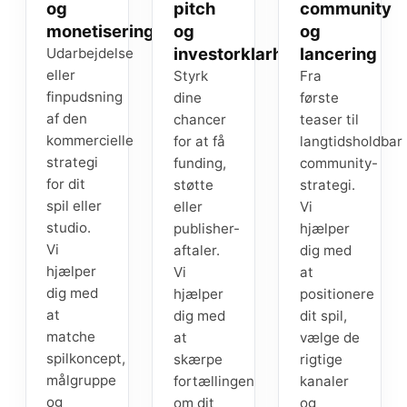
og
pitch
community
monetiseringsstrategi
og
og
investorklarhed
lancering
Udarbejdelse
eller
Styrk
Fra
finpudsning
dine
første
af den
chancer
teaser til
kommercielle
for at få
langtidsholdbar
strategi
funding,
community-
for dit
støtte
strategi.
spil eller
eller
Vi
studio.
publisher-
hjælper
Vi
aftaler.
dig med
hjælper
Vi
at
dig med
hjælper
positionere
at
dig med
dit spil,
matche
at
vælge de
spilkoncept,
skærpe
rigtige
målgruppe
fortællingen
kanaler
og
om dit
og