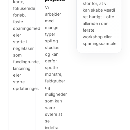
korte,
stor for, at vi
Vi
fokuserede
kan skabe værdi
arbejder
forløb,
ret hurtigt – ofte
med
faste
allerede i den
mange
sparringsmøder
første
typer
eller
workshop eller
spil og
støtte i
sparringssamtale.
studios
nøglefaser
og kan
som
derfor
fundingrunde,
spotte
lancering
mønstre,
eller
faldgruber
større
og
opdateringer.
muligheder,
som kan
være
svære at
se
indefra.