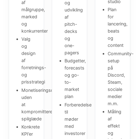
studio
af
og
målgruppe,
Plan
udvikling
marked
for
af
og
lancering,
pitch-
konkurrenter
beats
decks
og
og
Valg
content
one-
og
pagers
design
Community-
af
setup
Budgetter,
forretnings-
på
forecasts
og
Discord,
og go-
prisstrategi
Steam,
to-
sociale
market
Monetiseringsdesign
medier
plan
uden
m.m.
at
Forberedelse
kompromittere
Måling
til
spilglæde
af
møder
effekt
med
Konkrete
og
investorer
KPI’er