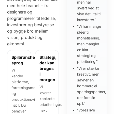
men har
med hele teamet – fra
svært ved at
designere og
vise det i tal til
programmører til ledelse,
investorer.”
investorer og bestyrelse –
“Vi har mange
og bygge bro mellem
idéer til
vision, produkt og
monetisering,
økonomi.
men mangler
en klar
strategi og
Spilbranchens
Strategi,
prioritering.”
sprog
der kan
bruges
“Vi er stærke
Vi
i
kreativt, men
kender
morgen
savner en
platforme,
kommerciel
Vi
forretningsmodeller
sparringspartner,
leverer
og
der forstår
konkrete
produktionsvirkeligheden
spil.”
prioriteringer,
i spil. Du
“Vores live
next
behøver