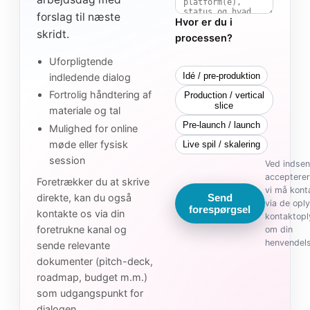
forslag til næste
Hvor er du i
skridt.
processen?
Uforpligtende
Idé / pre-produktion
indledende dialog
Fortrolig håndtering af
Production / vertical
slice
materiale og tal
Pre-launch / launch
Mulighed for online
møde eller fysisk
Live spil / skalering
session
Ved indsen
accepterer
Foretrækker du at skrive
vi må kont
direkte, kan du også
Send
via de opl
forespørgsel
kontakte os via din
kontaktopl
foretrukne kanal og
om din
henvendels
sende relevante
dokumenter (pitch-deck,
roadmap, budget m.m.)
som udgangspunkt for
dialogen.