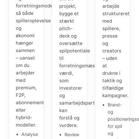
forretningsmodel,
projekt,
arbejde
så både
bygge et
struktureret
spilleroplevelse
stærkt
med
og
pitch-
spillere,
økonomi
deck og
presse
hænger
oversætte
og
sammen
spilpotentiale
creators
– uanset
til
– uden
om du
forretningsmæssig
at
arbejder
værdi,
drukne i
med
som
taktik og
premium,
investorer
tilfældige
F2P,
og
kampagner.
abonnement
samarbejdspartnere
Brand-
eller
kan
og
hybrid-
forstå og
positioneringss
modeller.
vurdere.
for spil
og
Analyse
Review