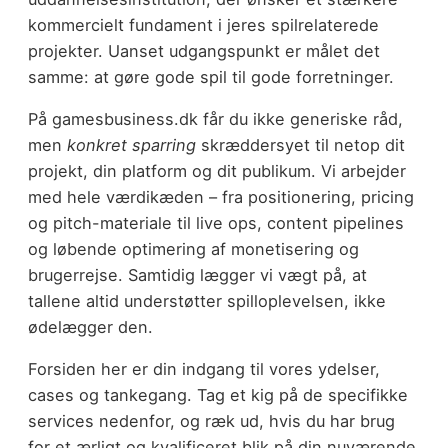
kommercielt fundament i jeres spilrelaterede
projekter. Uanset udgangspunkt er målet det
samme: at gøre gode spil til gode forretninger.
På gamesbusiness.dk får du ikke generiske råd,
men
konkret sparring
skræddersyet til netop dit
projekt, din platform og dit publikum. Vi arbejder
med hele værdikæden – fra positionering, pricing
og pitch-materiale til live ops, content pipelines
og løbende optimering af monetisering og
brugerrejse. Samtidig lægger vi vægt på, at
tallene altid understøtter spilloplevelsen, ikke
ødelægger den.
Forsiden her er din indgang til vores ydelser,
cases og tankegang. Tag et kig på de specifikke
services nedenfor, og ræk ud, hvis du har brug
for et ærligt og kvalificeret blik på din nuværende