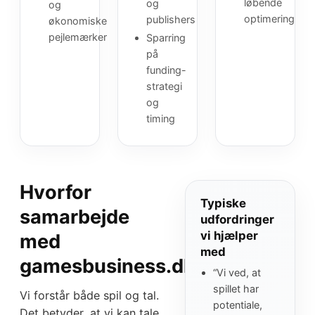
løbende
og
og
optimering
publishers
økonomiske
pejlemærker
Sparring
på
funding-
strategi
og
timing
Hvorfor
Typiske
samarbejde
udfordringer
vi hjælper
med
med
gamesbusiness.dk?
“Vi ved, at
spillet har
Vi forstår både spil og tal.
potentiale,
Det betyder, at vi kan tale