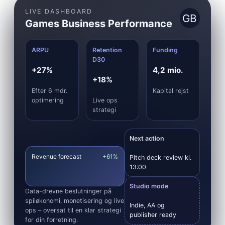
LIVE DASHBOARD
GB
Games Business Performance
ARPU
Retention
Funding
D30
+27%
4,2 mio.
+18%
Efter 6 mdr.
Kapital rejst
optimering
Live ops
strategi
Next action
Revenue forecast
+61%
Pitch deck review kl.
13:00
Studio mode
Data-drevne beslutninger på
spiløkonomi, monetisering og live
Indie, AA og
ops – oversat til en klar strategi
publisher ready
for din forretning.