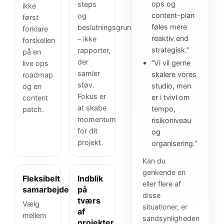
ops og
steps
ikke
content-plan
og
først
føles mere
beslutningsgrundlag
forklare
reaktiv end
– ikke
forskellen
strategisk.”
rapporter,
på en
der
“Vi vil gerne
live ops
samler
skalere vores
roadmap
støv.
studio, men
og en
Fokus er
er i tvivl om
content
at skabe
tempo,
patch.
momentum
risikoniveau
for dit
og
projekt.
organisering.”
Kan du
genkende en
Fleksibelt
Indblik
eller flere af
samarbejde
på
disse
tværs
Vælg
situationer, er
af
mellem
sandsynligheden
projekter